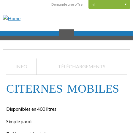
Demande une offre
nl
Home
>
Produits
>
INFO
TÉLÉCHARGEMENTS
Citernes
a
CITERNES MOBILES
mazout
>
Citernes
mobiles
Disponibles en 400 litres
Simple paroi